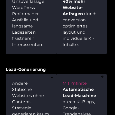
Unzuverlässige
40% mehr
WordPress-
Website-
Performance,
Anfragen
durch
Ausfälle und
conversion
langsame
optimiertes
Ladezeiten
layout und
frustrieren
individuelle KI-
Interessenten.
Inhalte.
Lead-Generierung
Andere
Mit Ynfinite
Statische
Automatische
Websites ohne
Lead-Maschine
Content-
durch KI-Blogs,
Strategie
Google-
generieren kaum
Trendanalyse