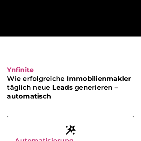
Ynfinite
Wie erfolgreiche
Immobilienmakler
täglich neue
Leads
generieren –
automatisch
wand_stars
Automatisierung