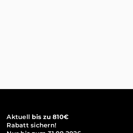
ab. Vom
Basis-Paket
bis zum
Komplett-Paket
–
alles wird SEO-optimiert erstellt. Wir
übernehmen bestehende Inhalte Ihrer
aktuellen Website und ergänzen fehlende Texte
mit optimierten Meta-Daten für bessere Google-
Rankings oder erstellen komplett neue Inhalte.
So ist Ihre Website nicht nur optisch
ansprechend, sondern auch inhaltlich
überzeugend – und das ohne eigenen
Zeitaufwand.
Aktuell
bis zu 810€
Rabatt sichern!