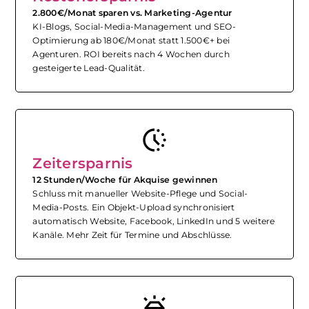
2.800€/Monat sparen vs. Marketing-Agentur
KI-Blogs, Social-Media-Management und SEO-
Optimierung ab 180€/Monat statt 1.500€+ bei
Agenturen. ROI bereits nach 4 Wochen durch
gesteigerte Lead-Qualität.
search_activity
Zeitersparnis
12 Stunden/Woche für Akquise gewinnen
Schluss mit manueller Website-Pflege und Social-
Media-Posts. Ein Objekt-Upload synchronisiert
automatisch Website, Facebook, LinkedIn und 5 weitere
Kanäle. Mehr Zeit für Termine und Abschlüsse.
diamond_shine