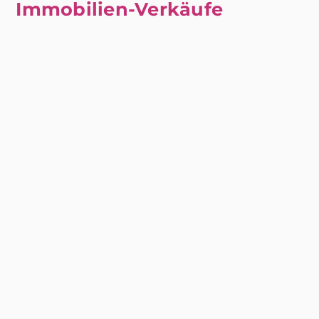
Immobilien-Verkäufe
maximal 100 Unterseiten
maximal 20.000 Seitenaufrufe pro
Monat
1 User - jeder weitere: 8,- €
1 Internetauftritt - jeder weitere: 18,- €
1 Importer - jeder weitere: 18,- €