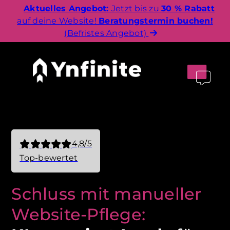
Aktuelles Angebot:
Jetzt bis zu
30 % Rabatt
auf deine Website!
Beratungstermin buchen!
(Befristes Angebot)
4,8/5
Top-bewertet
Schluss mit manueller
Website-Pflege: